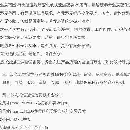
、温度范围,有无温度程序变化或快速温变要求,若有，请给定参考温度变化
、湿度范围，有无温度低湿要求、有无湿度程序变化要求。若有、请给定
、有无负载，负载是否发热，若发热请给定参考功率。
、对外形尺寸有无要求:与产品进出试验室、摆放位置、工作条件、维护条
、对试验架有无承载要求。若有，请给定参考要求。
、电源条件和安装功率，是否具备、是否有充分余量。
、有无选配功能、选配件、备件要求。
、选择温湿度试验设备类，务必关注产品所需的温湿度范围，如比较特殊
三、步入式恒温恒湿箱可以准确的模拟低温、高温、高温高湿、低温低
、厨具、电器、服装、车辆、金属、化学、建材等多种行业的产品检测。
四、步入式恒温恒湿箱技术要求：
腔尺寸(mm)LxHxD：根据客户要求订制
箱尺寸(mm)LxHxD:根据客户现场安装的实际尺寸
范围:-40～100℃
速率:从+20 -40C, 约60min