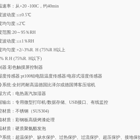
速率：从+20 -100C，约40min
波动度:≤±0.5℃
度均匀度:≤2℃
范围:20～95％RH
度波动度:≤±1％RH
均匀度:+2/-3%R. H (75%R H以上
% R.H (75%R. H以下)
制器:彩色触摸屏控制器
湿度传感器:pt100铂电阻温度传感器/电容式湿度传感器
冷系统:全封闭耐高温德国比泽尔或德国博客压缩机
湿方式：电热蒸汽加湿器
据输出：专用微型打印机/数据存储、USB接口、有线监控
腔材质：不锈钢（SUS304)
箱材质：彩钢板高级烤漆处理
温材质：硬质聚氨酯发泡
护系统：超温保护、缺水保护、过热保护、过流保护、超压保护、接地保