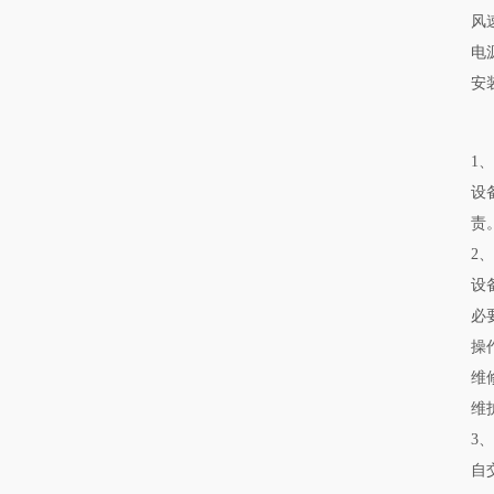
风速:
电源
安
1
设
责
2
设
必
操
维
维
3
自