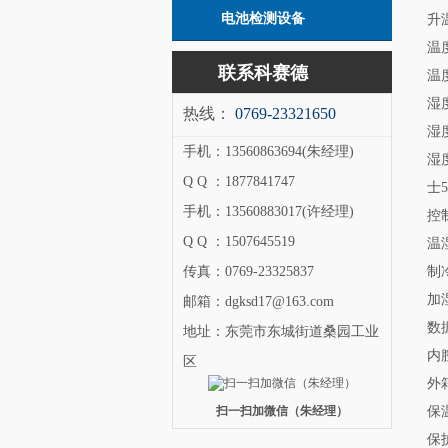
电池检测设备
升温
温度
联系科赛德
温
湿度
热线：
0769-23321650
湿
手机：13560863694(朱经理)
湿度
Q Q ：1877841747
士5
手机：13560883017(许经理)
控
Q Q ：1507645519
温
传真：0769-23325837
制
加
邮箱：dgksd17@163.com
数
地址：东莞市东城街道桑园工业
内
区
外
扫一扫加微信（朱经理）
保
保