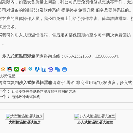
固期限内，如遇设备质量上问题，我公司负责免费维修及更换零部件，无
公司对设备的控制部分及软件系统 提供终身免费升级 服务及硬件系统的
对客户的具体操作人员，我公司免费上门给予操作培训、简单故障排除、
掌握使术。
买我司的步入式恒温恒湿箱，售后服务部保固期内至少每年两次免费回访
）。
步入式恒温恒湿箱
优惠咨询热线：0769-23321650，13560863694。
版权信息
转摘或复制
步入式恒温恒湿箱
请遵守"署名-非商业用途"版权协议，步入
一个：
延长冷热冲击试验箱温度转换时间的方法
一个：
电池热冲击试验机
大型恒温恒湿试验房
步入式恒温恒湿试验室