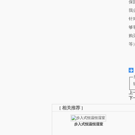
保
我
针
够
购
等
上
下
[
相关推荐
]
步入式恒温恒湿室