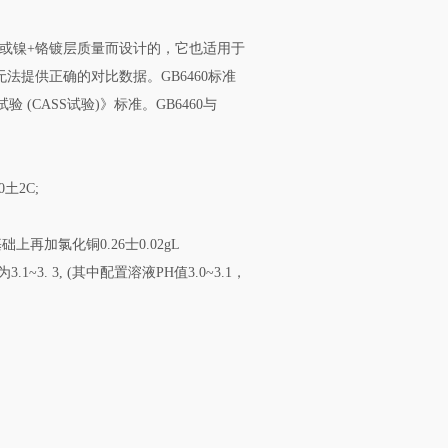
+铬或镍+铬镀层质量而设计的，它也适用于
提供正确的对比数据。GB6460标准
 (CASS试验)》标准。GB6460与
土2C;
上再加氯化铜0.26士0.02gL
1~3. 3, (其中配置溶液PH值3.0~3.1，