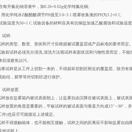
)在每升氯化钠溶液中，加0.26+0.02g化学纯氯化铜;
) 用化学纯冰Z酸醋酸调节PH值至3.0~3.1.喷雾收集液的PH为3.2+0.1;
3)试验温度为50+1 C.试验设备的材料应具有抗铜盐加速乙酸腐蚀和试验温
试样:
.试样的类型、数里、形状和尺寸应根据被试覆盖层或产品标准的要求而定
.试验前试样必须充分清洗,清洗方法视试样表面状况和污物性质而定，不
净后须避免沾污。
.如果试样是从工件上切割一来的，不得损坏切割区附近的覆盖层。除另有
或粘结，胶带等对切割区进行保护。
试样放置:
.试样放在盐雾箱内被试表面朝上，让盐雾自由沉降在被试表面上，被试表
.试样放置的角度是重要的，平板试样的被试表面与垂直方向成15° ~30°，并
工件)也应尽可能接近上述规定。
.试样不得接触箱体，也不能相互接触，试样之间的距离应不影响盐雾自由
其他试样上。