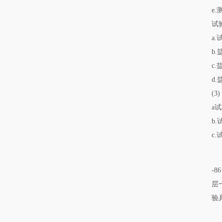
e
试
a.
b.
c.
d
(
a
b
c
-
层
验