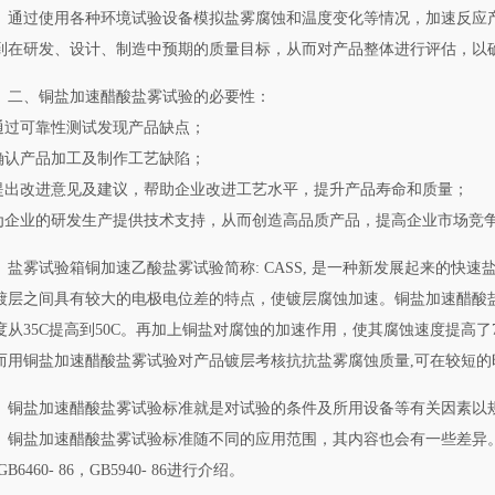
通过使用各种环境试验设备模拟盐雾腐蚀和温度变化等情况，加速反应
到在研发、设计、制造中预期的质量目标，从而对产品整体进行评估，以
二、铜盐加速醋酸盐雾试验的必要性：
.通过可靠性测试发现产品缺点；
.确认产品加工及制作工艺缺陷；
.提出改进意见及建议，帮助企业改进工艺水平，提升产品寿命和质量；
.为企业的研发生产提供技术支持，从而创造高品质产品，提高企业市场竞
盐雾试验箱铜加速乙酸盐雾试验简称: CASS, 是一种新发展起来的快
镀层之间具有较大的电极电位差的特点，使镀层腐蚀加速。铜盐加速醋酸
度从35C提高到50C。再加上铜盐对腐蚀的加速作用，使其腐蚀速度提高了7
而用铜盐加速醋酸盐雾试验对产品镀层考核抗抗盐雾腐蚀质量,可在较短的
铜盐加速醋酸盐雾试验标准就是对试验的条件及所用设备等有关因素以
。铜盐加速醋酸盐雾试验标准随不同的应用范围，其内容也会有一些差异
GB6460- 86，GB5940- 86进行介绍。