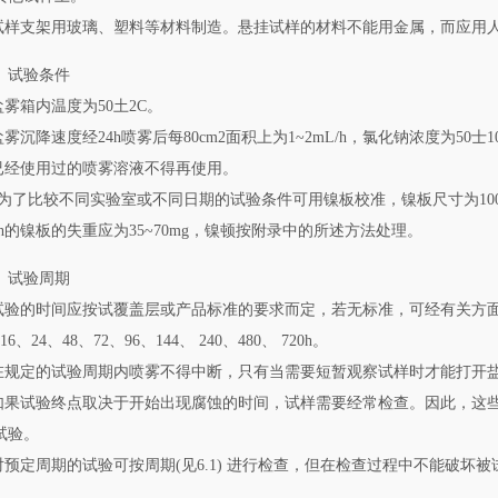
.试样支架用玻璃、塑料等材料制造。悬挂试样的材料不能用金属，而应用
试验条件
.盐雾箱内温度为50土2C。
盐雾沉降速度经24h喷雾后每80cm2面积上为1~2mL/h，氯化钠浓度为50士10g
.已经使用过的喷雾溶液不得再使用。
:为了比较不同实验室或不同日期的试验条件可用镍板校准，镍板尺寸为100
4 h的镍板的失重应为35~70mg，镍顿按附录中的所述方法处理。
试验周期
.试验的时间应按试覆盖层或产品标准的要求而定，若无标准，可经有关方面
16、24、48、72、96、144、 240、480、 720h。
.在规定的试验周期内喷雾不得中断，只有当需要短暂观察试样时才能打开
.如果试验终点取决于开始出现腐蚀的时间，试样需要经常检查。因此，这
试验。
.对预定周期的试验可按周期(见6.1) 进行检查，但在检查过程中不能破
。