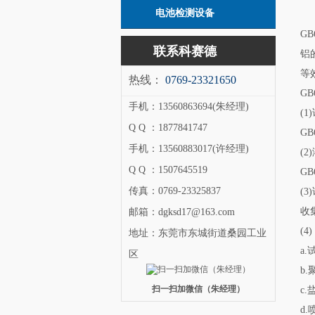
电池检测设备
G
联系科赛德
铝
等
热线：
0769-23321650
G
手机：13560863694(朱经理)
(
Q Q ：1877841747
GB
手机：13560883017(许经理)
(
Q Q ：1507645519
G
传真：0769-23325837
(3
收集
邮箱：dgksd17@163.com
(
地址：东莞市东城街道桑园工业
a
区
b
扫一扫加微信（朱经理）
c
d.