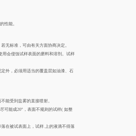
度的性能。
。若无标准，可由有关方面协商决定。
能使用会侵蚀试样表面的磨料和溶剂。试样
规定外，必须用适当的覆盖层如油漆、石
面不能受到盐雾的直接喷射。
尽可能成20°，表面不规则的试样( 如整
降落在被试表面上，试样.上的液滴不得落