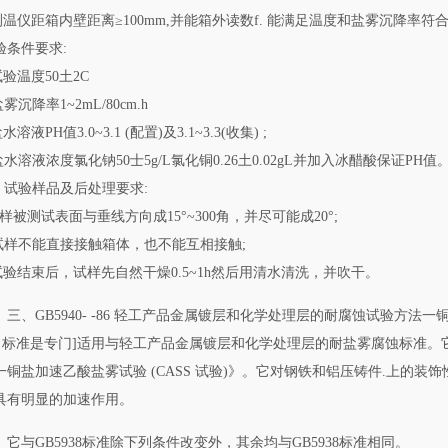
.测温仪距箱内壁距离≥100mm,并能箱外读数f. 能满足温度和盐雾沉降率符
验条件要求:
试验温度50土2C
盐雾沉降率1~2mL/80cm.h
盐水溶液PH值3.0~3.1 (配置)及3.1~3.3(收集) ;
.盐水溶液浓度氯化钠50士5g/L氯化铜0.26土0.02gL并加入冰醋酸保证PH值
3) 试验样品及后处理要求:
试样被测试表面与垂线方向成15°~300角，并尽可能成20°;
.试样不能直接接触箱体，也不能互相接触;
.试验结束后，试样先自然干燥0.5~1h然后用清水清洗，并吹干。
三、GB5940- -86 轻工产品金属镀层和化学处理层的耐腐蚀试验方法一铜盐
86 标准是专门]适用与轻工产品金属镀层和化学处理层的耐盐雾腐蚀标准。它参照国
一铜盐加速乙酸盐雾试验 (CASS 试验)》。它对钢铁和铝压铸件.上的装
具有明显的加速作用。
它与GB5938标准除下列条件改变外，其余均与GB5938标准相同。