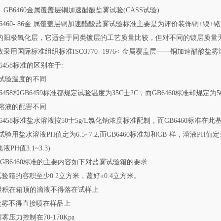
GB6460金属覆盖层铜加速醋酸盐雾试验(CASS试验)
B6460- 86金 属覆盖层铜加速醋酸盐雾试验标准主要是为评价装饰铜+镍
的阳极氧化层，它适合于同类镀层的工艺质量比较，但对不同的镀层质量无法
效采用国际标准组织标准ISO3770- 1976< 金属覆盖层一一铜加速醋酸盐雾试验
B6458标准的区别在于:
1)试验温度的不同
6458和GB6459标准都规定试验温度为35C士2C，而GB6460标准却规定为50
2)溶液的配罟不同
B6458标准盐水溶液按50士5g/L氯化钠浓度标准配制，而GB6460标准在此基础
)试验用盐水溶液PH值定为6.5~7.2,而GB6460标准却和GB-样，溶液PH值定为3.
液PH值3.1~3.3)
4) GB6460标准的主要内容如下对盐雾试验箱的要求:
.试验箱的容积至少0.2立方米，蕞好≥0.4立方米。
.聚积在箱顶的滴液不得落在试样上
.盐雾不得直接喷在样品上
喷雾压力控制在70-170Kpa