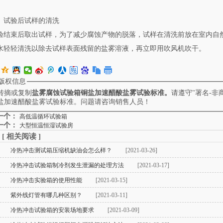
试验后试样的清洗
验结束后取出试样，为了减少腐蚀产物的脱落，试样在清洗前放在室内自然干燥
水轻轻清洗以除去试样表面残留的盐雾溶液，再立即用吹风机吹干。
版权信息
转摘或复制
盐雾腐蚀试验箱铜盐加速醋酸盐雾试验标准。
请遵守"署名-非
盐加速醋酸盐雾试验标准。问题请咨询销售人员！
一个：
高低温循环试验箱
一个：
大型恒温恒湿试验房
[
相关阅读
]
冷热冲击测试箱压缩机缺油会怎么样？
[2021-03-26]
冷热冲击试验箱制冷剂发生泄漏的处理方法
[2021-03-17]
冷热冲击实验箱的使用性能
[2021-03-15]
紫外线灯管有哪几种区别？
[2021-03-11]
冷热冲击试验箱的安装场地要求
[2021-03-09]