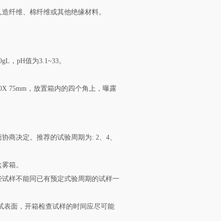
人造纤维、棉纤维或其他绝缘材料。
L，pH值为3.1~33。
X 75mm，放置箱内的四个角上，曝露
协商决定。推荐的试验周期为: 2、4、
盐雾箱。
些试样不能同已有预定式验周期的试样一
坏被试表面，开箱检查试样的时间应尽可能