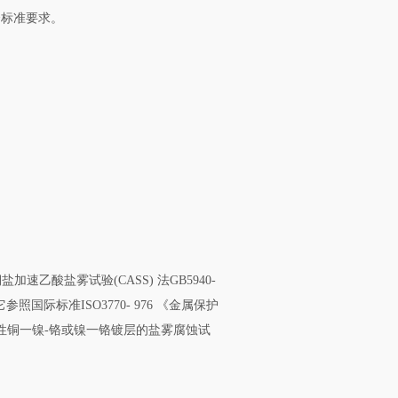
合标准要求。
。
加速乙酸盐雾试验(CASS) 法GB5940-
际标准ISO3770- 976 《金属保护
饰性铜一镍-铬或镍一铬镀层的盐雾腐蚀试