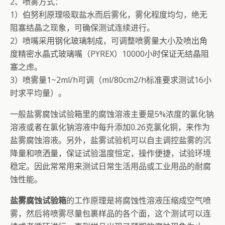
2、喷雾方式：
1）伯努利原理吸取盐水而后雾化，雾化程度均匀，绝无
阻塞结晶之现象，可确保测试连续进行。
2）喷嘴采用钢化玻璃制成，可调整喷雾量大小及喷出角
度精密水晶式玻璃嘴（PYREX）10000小时保证无结晶阻
塞之虑。
3）喷雾量1~2ml/h可调（ml/80cm2/h标准要求测试16小
时求平均量）。
一般盐雾腐蚀试验箱里的腐蚀溶液主要是5%浓度的氯化钠
溶液或者在氯化钠溶液中每升添加0.26克氯化铜，来作为
盐雾腐蚀溶液。另外，盐雾试验机可以自主调控盐雾的沉
降量和喷洒量，保证试验温度恒定，操作便捷，试验环境
稳定。因此常常用来测试日常生活用品或工业用品的耐腐
蚀性能。
盐雾腐蚀试验箱
的工作原理是将腐蚀性溶液压缩成空气喷
雾，然后将喷雾尽量包裹样品的各个面，这个测试可以连