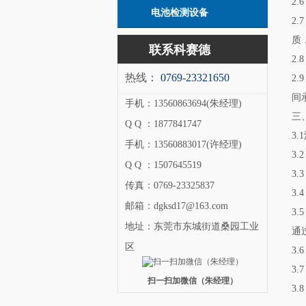
2
电池检测设备
2
质
联系科赛德
2
热线：
0769-23321650
2
间
手机：13560863694(朱经理)
三
Q Q ：1877841747
3
手机：13560883017(许经理)
3.
Q Q ：1507645519
3.
传真：0769-23325837
3
邮箱：dgksd17@163.com
3
地址：东莞市东城街道桑园工业
通
区
3
3
扫一扫加微信（朱经理）
3