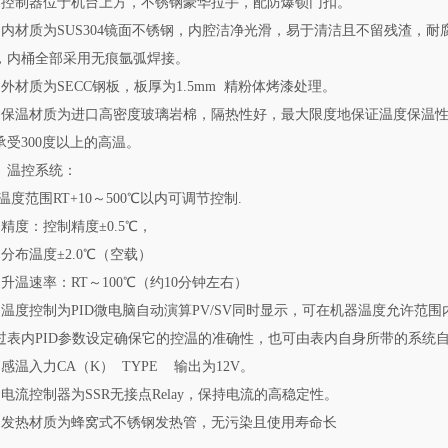
.6 控制器位于机台上方，不锈钢豪华拉手，配防爆锁门扣。
.7 内材质为SUS304镜面不锈钢，内腔洁净光滑，易于清洁且不留残渣
，内桶全部采用无痕氩弧焊接。
.8 外材质为SECC钢板，板厚为1.5mm 精粉体烤漆处理。
.9 保温材质为进口高密度玻璃岩棉，隔热性好，最大限度地保证温度保温
承受300度以上的高温。
、温控系统：
.1温度范围RT+10～500℃以内可调节控制.
2 精度：控制精度±0.5℃，
3 分布温度±2.0℃（空载）
.4 升温速率：RT～100℃（约10分钟左右）
.5 温度控制为PID微电脑自动演算PV/SV同时显示，可在机器温度允许
过表内PID参数设定确保它的控温的准确性，也可由表内自身所带的系统自
.6 感温入力CA（K） TYPE 输出为12V。
.7 电流控制器为SSR无接点Relay，保持电流的高稳定性。
.8 发热材质为蜂窝式不锈钢发热管，无污染且使用寿命长