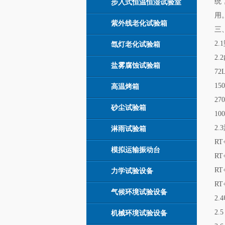
统
步入式恒温恒湿试验室
用
紫外线老化试验箱
三
2.
氙灯老化试验箱
2
盐雾腐蚀试验箱
72
15
高温烤箱
27
砂尘试验箱
10
2
淋雨试验箱
RT
模拟运输振动台
RT
RT
力学试验设备
RT
气候环境试验设备
2.
2.
机械环境试验设备