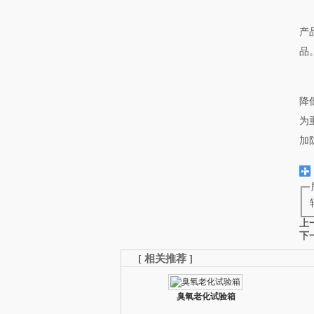
产
品
降
为
加
上
下
[
相关推荐
]
臭氧老化试验箱