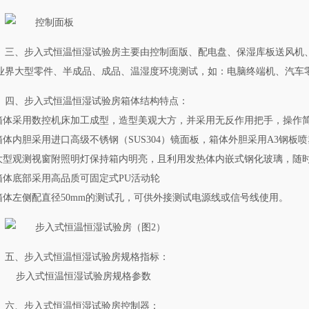
三、步入式恒温恒湿试验房主要由控制面版、配电盘、保湿库板送风机
业界大型零件、半成品、成品、温湿度环境测试，如：电脑终端机、汽车
四、步入式恒温恒湿试验房箱体结构特点：
.箱体采用数控机床加工成型，造型美观大方，并采用无反作用把手，操作
.箱体内胆采用进口高级不锈钢（SUS304）镜面板，箱体外胆采用A3钢
.大型观测视窗附照明灯保持箱内明亮，且利用发热体内嵌式钢化玻璃，随
.箱体底部采用高品质可固定式PU活动轮
.箱体左侧配直径50mm的测试孔，可供外接测试电源线或信号线使用。
五、步入式恒温恒湿试验房规格指标：
六、步入式恒温恒湿试验房控制器：