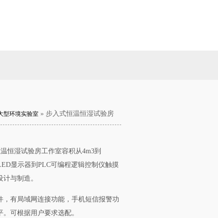
» 步入式恒温恒湿试验房
大型环境实验室
温恒湿试验房工作室容积从4m3到
微芯片LED显示器到PLC可编程逻辑控制仪触摸
设计与制造。
件，有局域网连接功能，手机短信报警功
平。可根据用户要求选配。