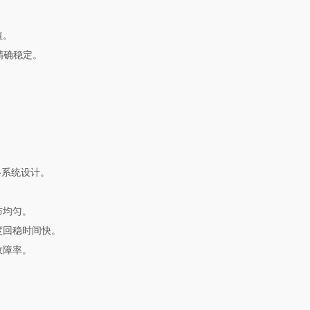
值。
精确稳定。
路系统设计。
布均匀。
度回稳时间快。
故障率。