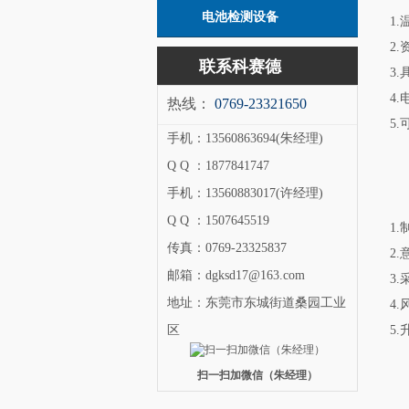
电池检测设备
1
2
联系科赛德
3
4
热线：
0769-23321650
5
手机：13560863694(朱经理)
Q Q ：1877841747
手机：13560883017(许经理)
Q Q ：1507645519
1
传真：0769-23325837
2
邮箱：dgksd17@163.com
3
地址：东莞市东城街道桑园工业
4
区
5
扫一扫加微信（朱经理）