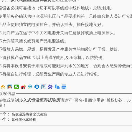
. 该设备必须可靠接地（切不可以零线或中线作地线）,以防触电。
. 使用前务必确认供电电源的电压与产品要求相符，只能由合格人员进行安
. 产品应使用独立的电源插座，并确认插头、插座接地良好。
. 不允许产品在运行中不关闭电源开关而任意拔掉或插上电源插头。
. 不允许随意接长或剪短产品电源连线。
. 不得放入易燃、易爆、易挥发及产生腐蚀性的物质进行干燥、烘焙。
. 不得触摸产品在60 ℃以上高温的电机及压缩机，以防烫伤。
. 不得将本设备安装于潮湿或可能溅淋到水的的地方，否则会因绝缘降低而
. 不得擅自进行修理，必须受生产商的专业人员进行维修。
版权信息
转摘或复制
步入式恒温恒湿试验房
请遵守"署名-非商业用途"版权协议，
员！
一个：
高低温湿热交变试验箱
一个：
紫外老化试验机