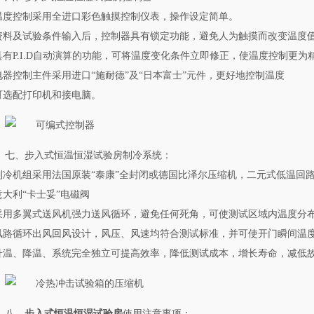
.温度控制采用全进口彩色触摸控制仪表，操作设定简单。
.资料及试验条件输入后，控制器具有锁定功能，避免人为触摸而改变温度
.具有P.I.D自动演算的功能，可将温度变化条件立即修正，使温度控制更为
.电器控制主件采用进口“施耐德”及“日本富士”元件，更好地控制温度
.可选配打印机和接电脑。
七、步入式恒温恒湿试验房制冷系统：
.制冷机组采用法国原装“泰康”全封闭或德国比泽尔压缩机，二元式低温回
.意大利“卡士妥”电磁阀
.采用多翼式送风机强力送风循环，避免任何死角，可使测试区域内温度分
.风路循环出风回风设计，风压、风速均符合测试标准，并可使开门瞬间温
.升温、降温、系统完全独立可提高效率，降低测试成本，增长寿命，减低
八、
步入式恒温恒湿试验房
使用注意事项：