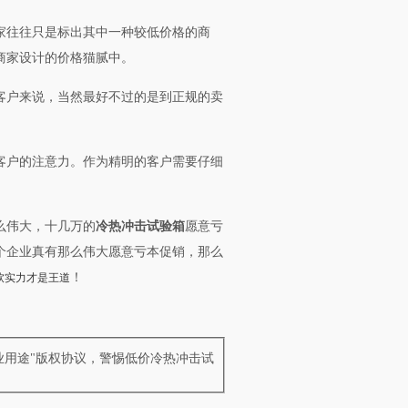
家往往只是标出其中一种较低价格的商
商家设计的价格猫腻中。
客户来说，当然最好不过的是到正规的卖
。
客户的注意力。作为精明的客户需要仔细
么伟大，十几万的
冷热冲击试验箱
愿意亏
个企业真有那么伟大愿意亏本促销，那么
！
软实力才是王道
业用途"版权协议，警惕低价冷热冲击试