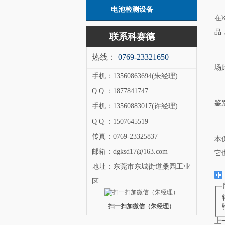
电池检测设备
在
品
联系科赛德
热线：
0769-23321650
场
手机：13560863694(朱经理)
Q Q ：1877841747
鉴
手机：13560883017(许经理)
Q Q ：1507645519
传真：0769-23325837
本
邮箱：dgksd17@163.com
它
地址：东莞市东城街道桑园工业
区
扫一扫加微信（朱经理）
上