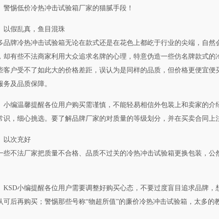
警惕低价冷热冲击试验箱厂家的猫腻手段！
以假乱真，鱼目混珠
多品牌冷热冲击试验箱无论在款式还是在花色上都屹于行业的尖端，自然
，却有些不法商家利用大众追求名牌的心理，特意伪造一些仿名牌款式的
些客户受不了如此大的价格差距，误认为是同样的品质，但价格更便宜便
服务及品质保障。
小编温馨提醒各位用户购买需谨慎，不能轻易相信外包装上和卖家的介
常识，细心挑选。要了解品牌厂家的对质量的等级划分，并在买卖合同上
以次充好
一些不法厂家把质量不合格、品质不过关的冷热冲击试验箱更换包装，公
。
KSD小编提醒各位用户需要调整好购买心态，不要过度盲目追求品牌，
认可后再购买；警惕那些号称“物超所值”的廉价冷热冲击试验箱，太多的教