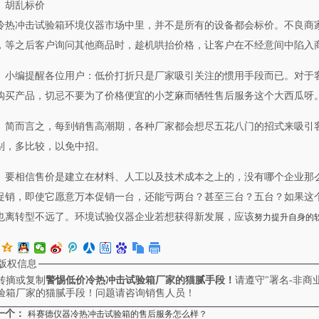
胡乱标价
冷热冲击试验箱环境仪器市场中里，并不是所有的设备都会标价。不良商
，等之后客户询问其他商品时，趁机哄抬价格，让客户在不经意间中陷入
小编提醒各位用户：低价打折只是厂家吸引关注的惯用手段而已。对于
购买产品，切忌不要为了价格便宜的小芝麻而牺牲售后服务这个大西瓜呀
简而言之，每到销售高潮期，各种厂家都会想尽五花八门的招式来吸引
别，多比较，以免中招。
要相信售价是建立在材料、人工以及技术成本之上的，没有哪个企业那
促销，即使它愿意万本促销一台，还能亏两台？甚至三台？五台？如果这
也离转型不远了。环境试验仪器企业若想获得新发展，应该
努力提升自身的
版权信息
转摘或复制
警惕低价冷热冲击试验箱厂家的猫腻手段！
请遵守"署名-非商
验箱厂家的猫腻手段！问题请咨询销售人员！
一个：
科赛德仪器冷热冲击试验箱的售后服务怎么样？